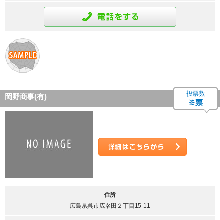
通話をする
投票数
岡野商事(有)
※票
詳細はこちら
住所
広島県呉市広名田２丁目15-11