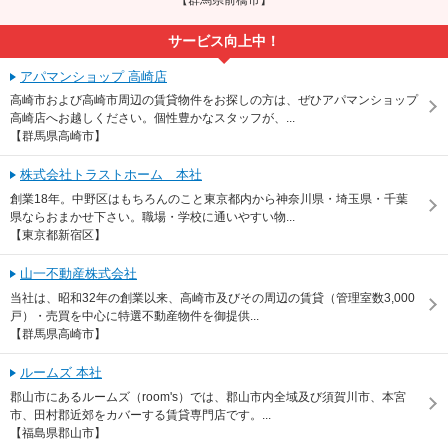
サービス向上中！
アパマンショップ 高崎店
高崎市および高崎市周辺の賃貸物件をお探しの方は、ぜひアパマンショップ
高崎店へお越しください。個性豊かなスタッフが、...
【群馬県高崎市】
株式会社トラストホーム 本社
創業18年。中野区はもちろんのこと東京都内から神奈川県・埼玉県・千葉
県ならおまかせ下さい。職場・学校に通いやすい物...
【東京都新宿区】
山一不動産株式会社
当社は、昭和32年の創業以来、高崎市及びその周辺の賃貸（管理室数3,000
戸）・売買を中心に特選不動産物件を御提供...
【群馬県高崎市】
ルームズ 本社
郡山市にあるルームズ（room's）では、郡山市内全域及び須賀川市、本宮
市、田村郡近郊をカバーする賃貸専門店です。...
【福島県郡山市】