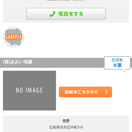
通話をする
投票数
(株)あおい地建
※票
詳細はこちら
住所
広島県呉市広中町3-6