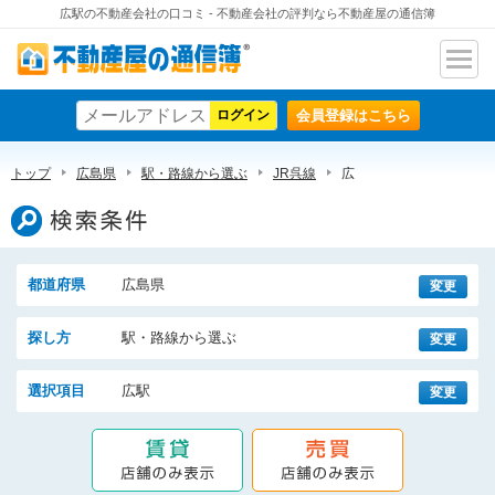
広駅の不動産会社の口コミ - 不動産会社の評判なら不動産屋の通信簿
ナビ
不動産屋の通信簿
ゲー
会員登録はこちら
ショ
ン
トップ
広島県
駅・路線から選ぶ
JR呉線
広
検索条件
都道府県
広島県
変更
探し方
駅・路線から選ぶ
変更
選択項目
広駅
変更