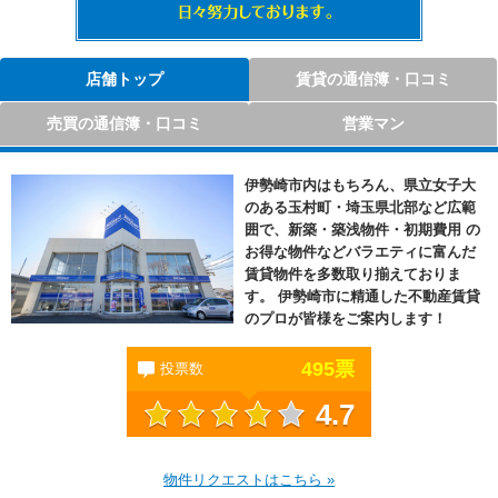
当店はお客さまの声を真摯に受け止め、より良いサ
ービスを提供出来るよう日々努力しております。
店舗トップ
賃貸の通信簿・口コミ
売買の通信簿・口コミ
営業マン
伊勢崎市内はもちろん、県立女子大
のある玉村町・埼玉県北部など広範
囲で、新築・築浅物件・初期費用 の
お得な物件などバラエティに富んだ
賃貸物件を多数取り揃えておりま
す。 伊勢崎市に精通した不動産賃貸
のプロが皆様をご案内します！
495
票
投票数
4.7
物件リクエストはこちら »