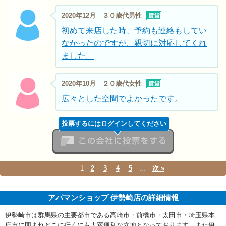
2020年12月 ３０歳代男性
初めて来店した時、予約も連絡もしてい
なかったのですが、親切に対応してくれ
ました。
2020年10月 ２０歳代女性
広々とした空間でよかったです。
投票するにはログインしてください
この会社に投票をする
1
2
3
4
5
...
次 »
アパマンショップ 伊勢崎店の詳細情報
伊勢崎市は群馬県の主要都市である高崎市・前橋市・太田市・埼玉県本
庄市に囲まれどこに行くにも大変便利な立地となっております。また伊