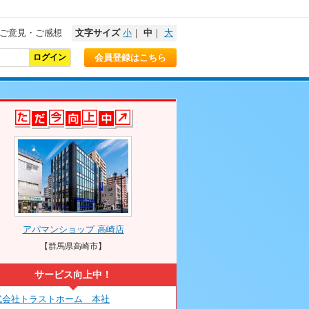
ご意見・ご感想
文字サイズ
小
｜
中
｜
大
会員登録はこちら
アパマンショップ 高崎店
【群馬県高崎市】
サービス向上中！
式会社トラストホーム 本社