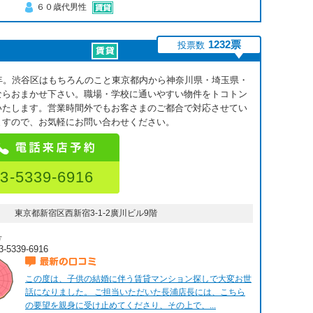
６０歳代男性
1232票
投票数
8年。渋谷区はもちろんのこと東京都内から神奈川県・埼玉県・
ならおまかせ下さい。職場・学校に通いやすい物件をトコトン
いたします。営業時間外でもお客さまのご都合で対応させてい
ますので、お気軽にお問い合わせください。
3-5339-6916
東京都新宿区西新宿3-1-2廣川ビル9階
号
3-5339-6916
最新の口コミ
この度は、子供の結婚に伴う賃貸マンション探しで大変お世
話になりました。 ご担当いただいた長浦店長には、こちら
の要望を親身に受け止めてくださり、その上で、...