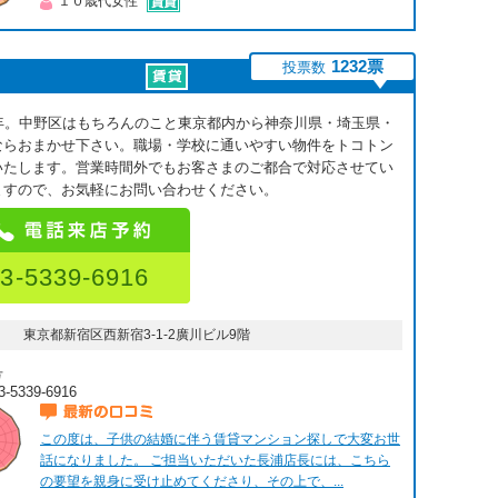
１０歳代女性
1232票
投票数
8年。中野区はもちろんのこと東京都内から神奈川県・埼玉県・
ならおまかせ下さい。職場・学校に通いやすい物件をトコトン
いたします。営業時間外でもお客さまのご都合で対応させてい
ますので、お気軽にお問い合わせください。
3-5339-6916
東京都新宿区西新宿3-1-2廣川ビル9階
号
3-5339-6916
最新の口コミ
この度は、子供の結婚に伴う賃貸マンション探しで大変お世
話になりました。 ご担当いただいた長浦店長には、こちら
の要望を親身に受け止めてくださり、その上で、...