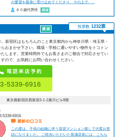
の要望を親身に受け止めてくださり、その上で、...
６０歳代男性
1232票
投票数
8年。新宿区はもちろんのこと東京都内から神奈川県・埼玉県・
ならおまかせ下さい。職場・学校に通いやすい物件をトコトン
いたします。営業時間外でもお客さまのご都合で対応させてい
ますので、お気軽にお問い合わせください。
3-5339-6916
東京都新宿区西新宿3-1-2廣川ビル9階
号
3-5339-6916
最新の口コミ
この度は、子供の結婚に伴う賃貸マンション探しで大変お世
話になりました。 ご担当いただいた長浦店長には、こちら