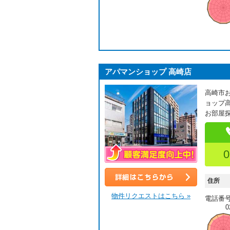
アパマンショップ 高崎店
高崎市
ョップ
お部屋
0
顧客満足度向上中！
住所
詳細はこちら
物件リクエストはこちら »
電話番
0