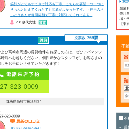
株
最新の口コミ
笑顔がとてもすてきで対応も丁寧。こちらの要望一つ一つに
創業
きちんと応えてくれとても印象がよかったです。（担当のさ
奈川
いとうさんが毎回笑顔で丁寧に対応してくれてあり...
場・学
２０歳代女性
【東
769票
投票数
不動
および高崎市周辺の賃貸物件をお探しの方は、ぜひアパマンシ
高崎店へお越しください。個性豊かなスタッフが、お客さまの
探しをお手伝いさせていただきます！
27-323-0009
群馬県高崎市羅漢町37
号
27-323-0009
不動
最新の口コミ
反
取り扱い物件が多い