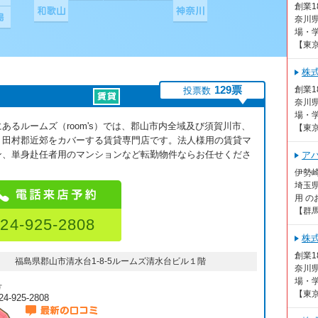
創業
奈川
場・学
【東
株
129票
創業
投票数
奈川
場・学
あるルームズ（room's）では、郡山市内全域及び須賀川市、
【東
、田村郡近郊をカバーする賃貸専門店です。法人様用の賃貸マ
ン、単身赴任者用のマンションなど転勤物件ならお任せくださ
ア
伊勢
埼玉
用 の
【群
24-925-2808
株
創業
福島県郡山市清水台1-8-5ルームズ清水台ビル１階
奈川
場・学
号
【東
24-925-2808