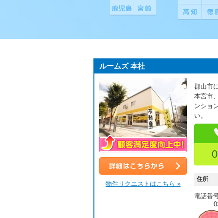
ルームズ 本社
郡山市に
本宮市
ンショ
い。
0
顧客満足度向上中！
詳細はこちら
住所
物件リクエストはこちら »
電話番
0