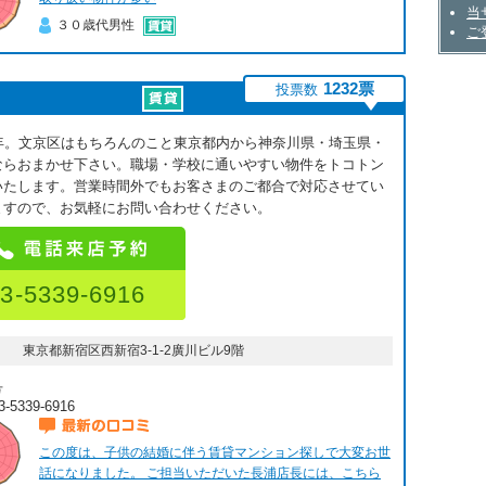
当
３０歳代男性
ご
1232票
投票数
8年。文京区はもちろんのこと東京都内から神奈川県・埼玉県・
ならおまかせ下さい。職場・学校に通いやすい物件をトコトン
いたします。営業時間外でもお客さまのご都合で対応させてい
ますので、お気軽にお問い合わせください。
3-5339-6916
東京都新宿区西新宿3-1-2廣川ビル9階
号
3-5339-6916
最新の口コミ
この度は、子供の結婚に伴う賃貸マンション探しで大変お世
話になりました。 ご担当いただいた長浦店長には、こちら