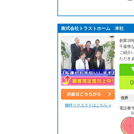
株式会社トラストホーム 本社
創業1
千葉県
ご紹介
ただき
0
顧客満足度向上中！
住所
詳細はこちら
物件リクエストはこちら »
電話番
0