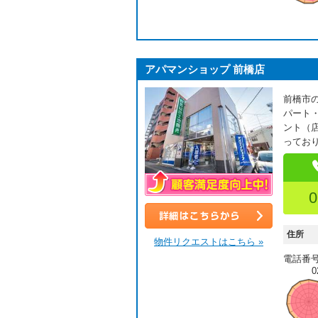
アパマンショップ 前橋店
前橋市
パート
ント（
っており
0
顧客満足度向上中！
詳細はこちら
住所
物件リクエストはこちら »
電話番
0