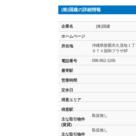
(株)国建の詳細情報
企業名
(株)国建
ホームページ
沖縄県那覇市久茂地１丁
所在地
ＯＴＶ国和プラザ6F
098-862-1106
電話番号
最寄駅
営業時間
定休日
得意エリア
得意駅
取扱無し
主な取引物件
(賃貸)
取扱無し
主な取引物件