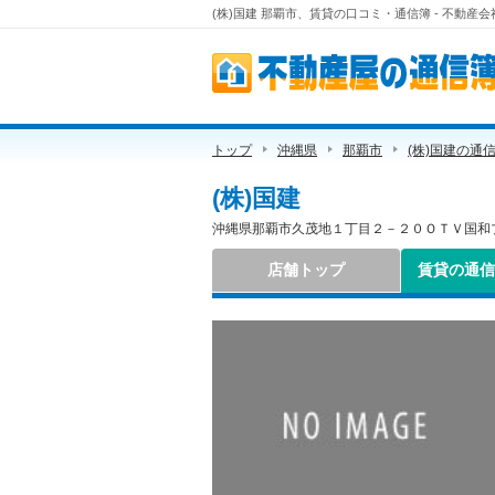
(株)国建 那覇市、賃貸の口コミ・通信簿 - 不動
不動産屋の通信簿
トップ
沖縄県
那覇市
(株)国建の通
(株)国建
沖縄県那覇市久茂地１丁目２－２０ＯＴＶ国和プ
店舗トップ
賃貸の通信