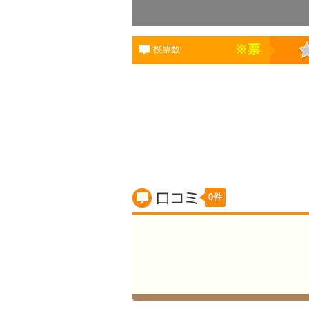
※
票
投票数
0件
賃貸の口コミ