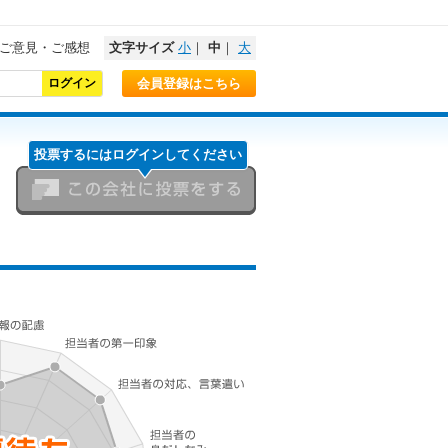
ご意見・ご感想
文字サイズ
小
｜
中
｜
大
会員登録はこちら
投票するにはログインしてください
この会社に投票をする