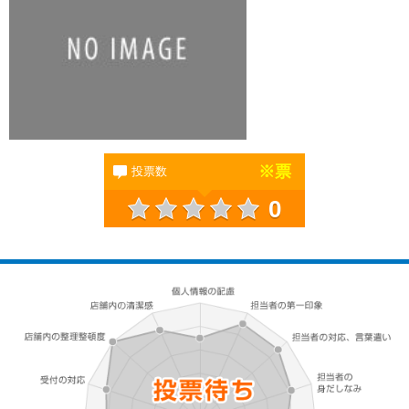
※
票
投票数
0