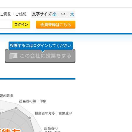
ご意見・ご感想
文字サイズ
小
｜
中
｜
大
会員登録はこちら
投票するにはログインしてください
この会社に投票をする