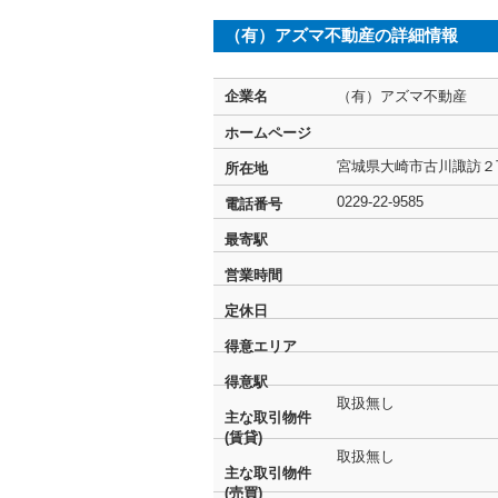
（有）アズマ不動産の詳細情報
企業名
（有）アズマ不動産
ホームページ
宮城県大崎市古川諏訪
所在地
0229-22-9585
電話番号
最寄駅
営業時間
定休日
得意エリア
得意駅
取扱無し
主な取引物件
(賃貸)
取扱無し
主な取引物件
(売買)