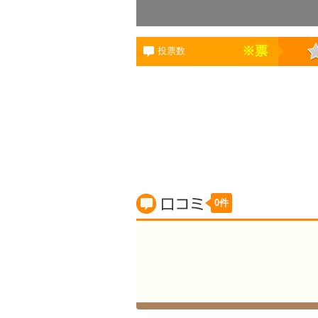
※
票
投票数
0件
口コミ