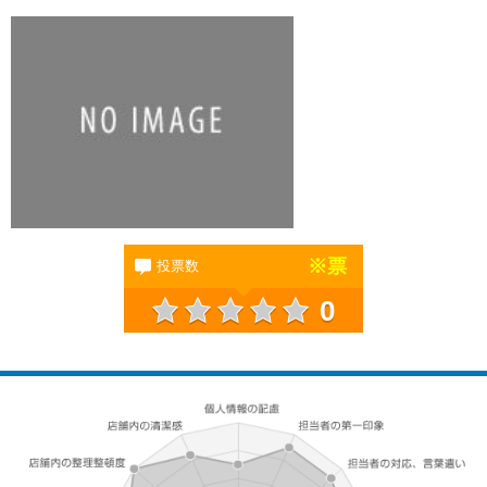
※
票
投票数
0