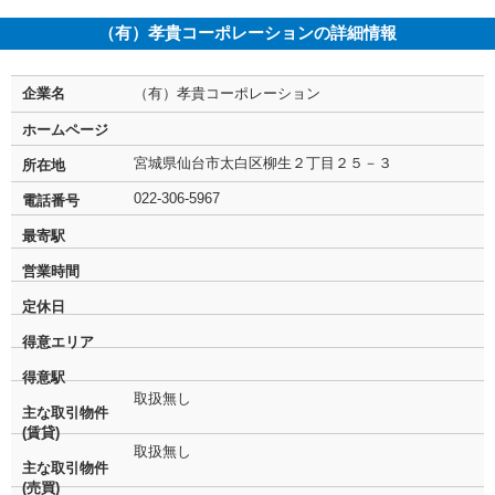
（有）孝貴コーポレーションの詳細情報
企業名
（有）孝貴コーポレーション
ホームページ
宮城県仙台市太白区柳生２丁目２５－３
所在地
022-306-5967
電話番号
最寄駅
営業時間
定休日
得意エリア
得意駅
取扱無し
主な取引物件
(賃貸)
取扱無し
主な取引物件
(売買)