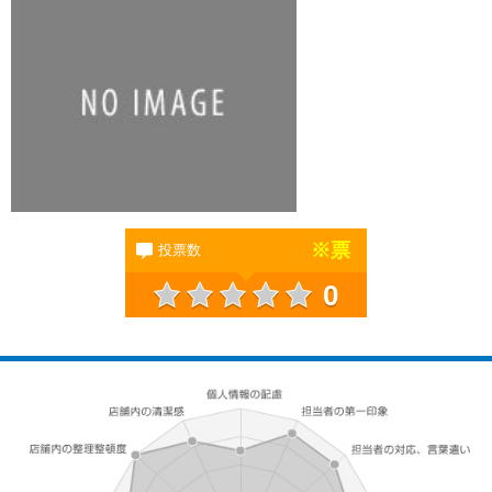
※
票
投票数
0