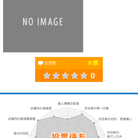
※
票
投票数
0