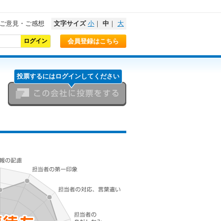
ご意見・ご感想
文字サイズ
小
｜
中
｜
大
会員登録はこちら
投票するにはログインしてください
この会社に投票をする