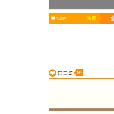
※
票
投票数
0件
口コミ