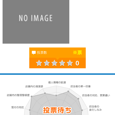
※
票
投票数
0