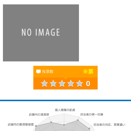
※
票
投票数
0