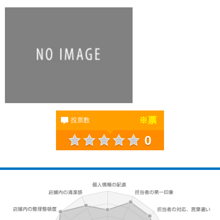
※
票
投票数
0