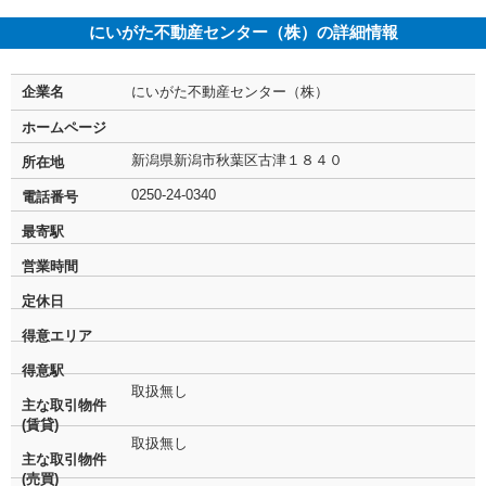
にいがた不動産センター（株）の詳細情報
企業名
にいがた不動産センター（株）
ホームページ
新潟県新潟市秋葉区古津１８４０
所在地
0250-24-0340
電話番号
最寄駅
営業時間
定休日
得意エリア
得意駅
取扱無し
主な取引物件
(賃貸)
取扱無し
主な取引物件
(売買)