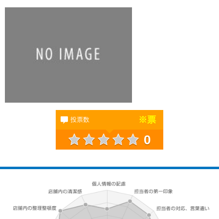
※
票
投票数
0