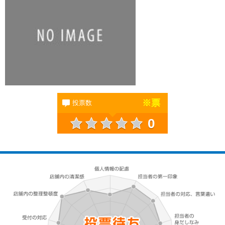
※
票
投票数
0