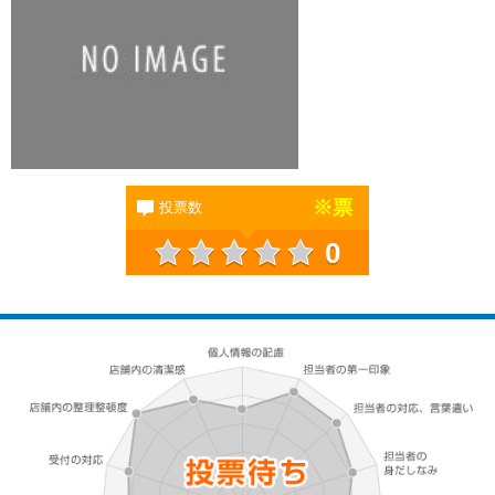
※
票
投票数
0