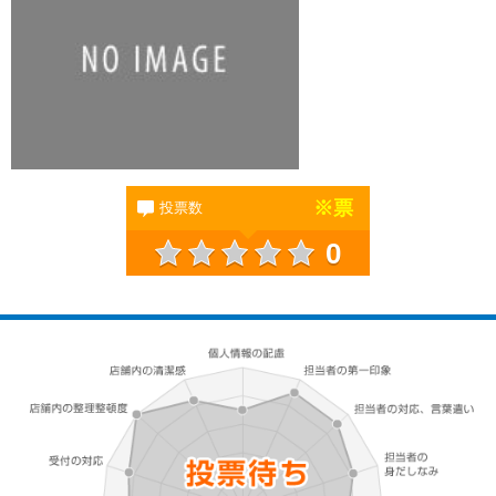
※
票
投票数
0