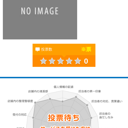
※
票
投票数
0