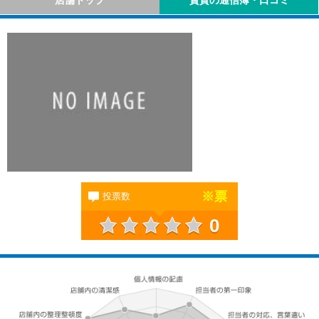
店舗トップ
賃貸の通信簿・口コミ
※
票
投票数
0