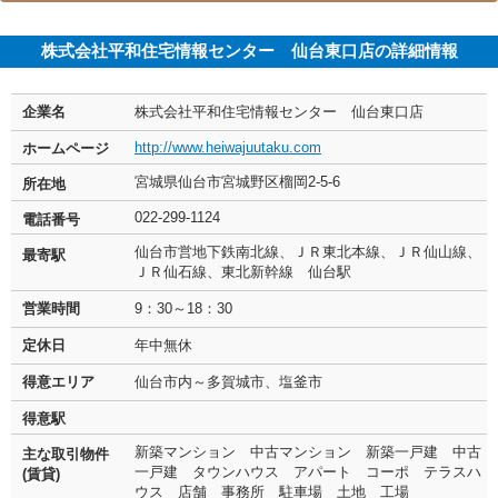
株式会社平和住宅情報センター 仙台東口店の詳細情報
企業名
株式会社平和住宅情報センター 仙台東口店
http://www.heiwajuutaku.com
ホームページ
宮城県仙台市宮城野区榴岡2-5-6
所在地
022-299-1124
電話番号
仙台市営地下鉄南北線、ＪＲ東北本線、ＪＲ仙山線、
最寄駅
ＪＲ仙石線、東北新幹線 仙台駅
営業時間
9：30～18：30
定休日
年中無休
得意エリア
仙台市内～多賀城市、塩釜市
得意駅
新築マンション 中古マンション 新築一戸建 中古
主な取引物件
一戸建 タウンハウス アパート コーポ テラスハ
(賃貸)
ウス 店舗 事務所 駐車場 土地 工場