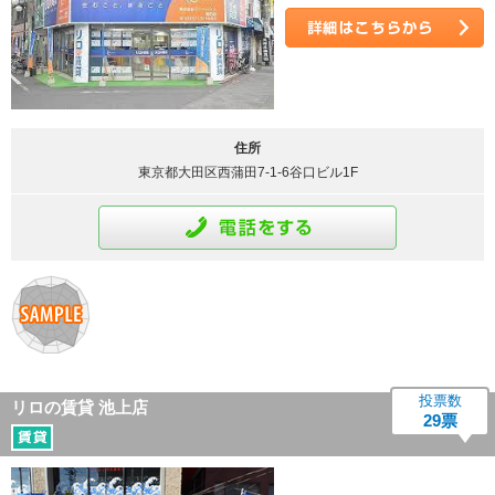
詳細はこちら
住所
東京都大田区西蒲田7-1-6谷口ビル1F
通話をする
投票数
リロの賃貸 池上店
29票