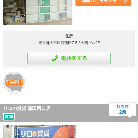
詳細はこちら
住所
東京都大田区西蒲田7-5-3大明ビル2F
通話をする
投票数
リロの賃貸 蒲田西口店
2票