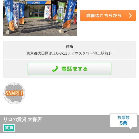
詳細はこちら
住所
東京都大田区池上6-8-11ナビウスタワー池上駅前1F
通話をする
投票数
リロの賃貸 大森店
5票