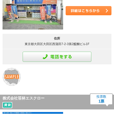
詳細はこちら
住所
東京都大田区大田区西蒲田7-2-3第2醍醐ビル1F
通話をする
投票数
株式会社笹林エスクロー
1票