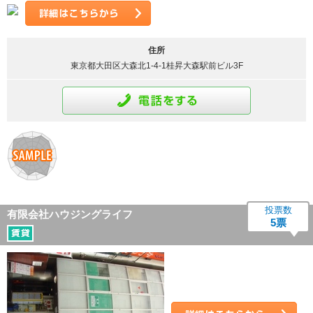
詳細はこちら
住所
東京都大田区大森北1-4-1桂昇大森駅前ビル3F
通話をする
投票数
有限会社ハウジングライフ
5票