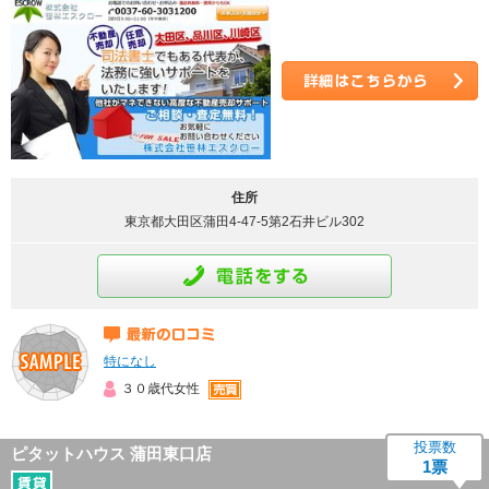
詳細はこちら
住所
東京都大田区蒲田4-47-5第2石井ビル302
通話をする
最新の口コミ
特になし
３０歳代女性
投票数
ピタットハウス 蒲田東口店
1票