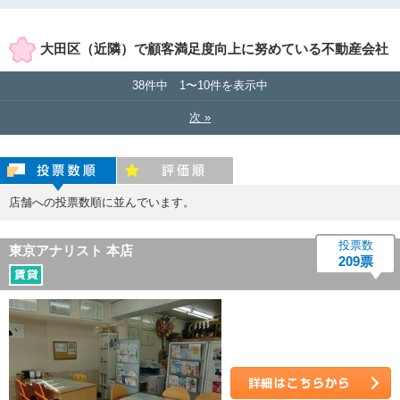
賃貸店舗のみ表示
売買店舗のみ表示
大田区（近隣）で顧客満足度向上に努めている不動産会社
38件中 1〜10件を表示中
次 »
投票数順
評価順
店舗への投票数順に並んでいます。
投票数
東京アナリスト 本店
209票