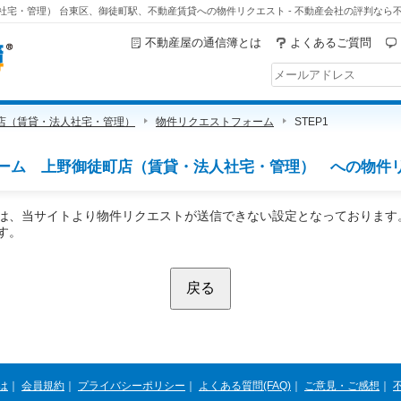
宅・管理） 台東区、御徒町駅、不動産賃貸への物件リクエスト - 不動産会社の評判なら
不動産屋の通信簿とは
よくあるご質問
店（賃貸・法人社宅・管理）
物件リクエストフォーム
STEP1
ーム 上野御徒町店（賃貸・法人社宅・管理） への物件
は、当サイトより物件リクエストが送信できない設定となっております
す。
は
｜
会員規約
｜
プライバシーポリシー
｜
よくある質問(FAQ)
｜
ご意見・ご感想
｜