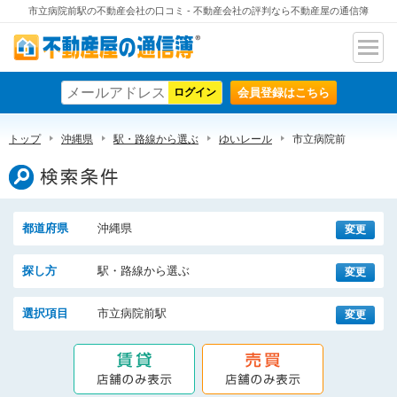
市立病院前駅の不動産会社の口コミ - 不動産会社の評判なら不動産屋の通信簿
ナビ
不動産屋の通信簿
ゲー
会員登録はこちら
ショ
ン
トップ
沖縄県
駅・路線から選ぶ
ゆいレール
市立病院前
検索条件
都道府県
沖縄県
変更
探し方
駅・路線から選ぶ
変更
選択項目
市立病院前駅
変更