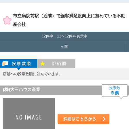
賃貸店舗のみ表示
売買店舗のみ表示
市立病院前駅（近隣）で顧客満足度向上に努めている不動
産会社
12件中 11〜12件を表示中
« 前
投票数順
評価順
店舗への投票数順に並んでいます。
投票数
(株)大三ハウス産業
※票
詳細はこちら