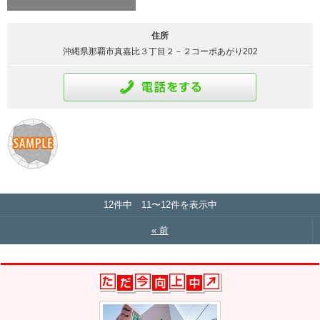
住所
沖縄県那覇市真嘉比３丁目２－２コーポあがり202
通話をする
12件中 11〜12件を表示中
« 前