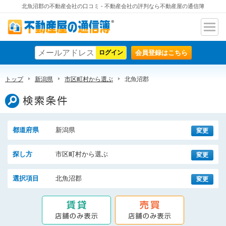
北魚沼郡の不動産会社の口コミ - 不動産会社の評判なら不動産屋の通信簿
ナビ
不動産屋の通信簿
ゲー
会員登録はこちら
ショ
ン
トップ
新潟県
市区町村から選ぶ
北魚沼郡
検索条件
都道府県
新潟県
変更
探し方
市区町村から選ぶ
変更
選択項目
北魚沼郡
変更