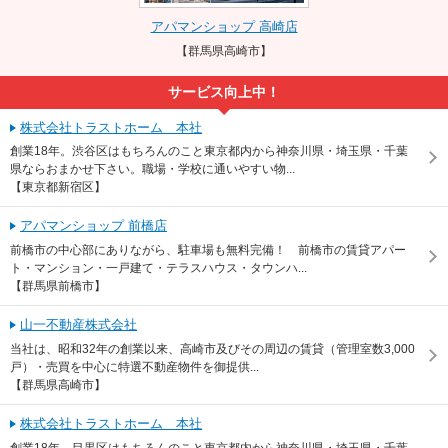
アパマンショップ 高崎店
【群馬県高崎市】
サービス向上中！
株式会社トラストホーム 本社
創業18年。渋谷区はもちろんのこと東京都内から神奈川県・埼玉県・千葉
県ならおまかせ下さい。職場・学校に通いやすい物...
【東京都新宿区】
アパマンショップ 前橋店
前橋市の中心部にありながら、駐車場も無料完備！ 前橋市の賃貸アパー
ト・マンション・一戸建て・テラスハウス・タウンハ...
【群馬県前橋市】
山一不動産株式会社
当社は、昭和32年の創業以来、高崎市及びその周辺の賃貸（管理室数3,000
戸）・売買を中心に特選不動産物件を御提供...
【群馬県高崎市】
株式会社トラストホーム 本社
創業18年。目黒区はもちろんのこと東京都内から神奈川県・埼玉県・千葉