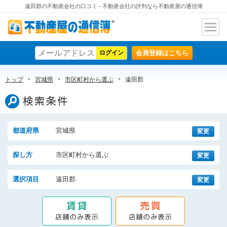
遠田郡の不動産会社の口コミ - 不動産会社の評判なら不動産屋の通信簿
ナビ
不動産屋の通信簿
ゲー
会員登録はこちら
ショ
ン
トップ
宮城県
市区町村から選ぶ
遠田郡
検索条件
都道府県
宮城県
変更
探し方
市区町村から選ぶ
変更
選択項目
遠田郡
変更