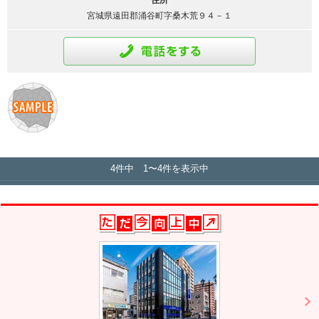
住所
宮城県遠田郡涌谷町字桑木荒９４－１
通話をする
4件中 1〜4件を表示中