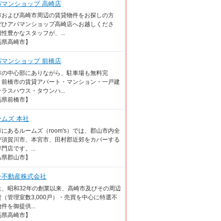
パマンショップ 高崎店
市および高崎市周辺の賃貸物件をお探しの方
ぜひアパマンショップ高崎店へお越しくださ
性豊かなスタッフが、...
馬県高崎市】
パマンショップ 前橋店
市の中心部にありながら、駐車場も無料完
 前橋市の賃貸アパート・マンション・一戸建
ラスハウス・タウンハ...
馬県前橋市】
ームズ 本社
にあるルームズ（room's）では、郡山市内全
び須賀川市、本宮市、田村郡近郊をカバーする
門店です。...
島県郡山市】
一不動産株式会社
は、昭和32年の創業以来、高崎市及びその周辺
（管理室数3,000戸）・売買を中心に特選不
件を御提供...
馬県高崎市】