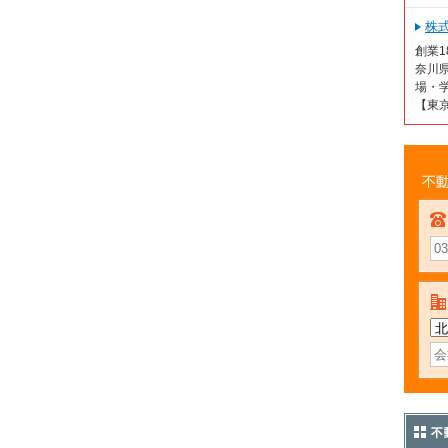
株
創業
奈川
場・学
【東
不動