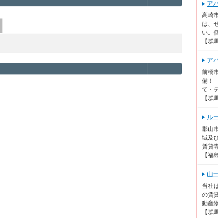
ア
高崎
は、
い。個
【群
ア
前橋
備！
て・テ
【群
ル
郡山市
域及
賃貸専
【福
山
当社
の賃貸
動産物
【群