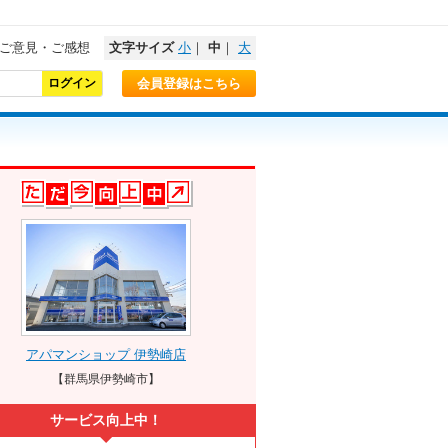
ご意見・ご感想
文字サイズ
小
｜
中
｜
大
会員登録はこちら
アパマンショップ 伊勢崎店
【群馬県伊勢崎市】
サービス向上中！