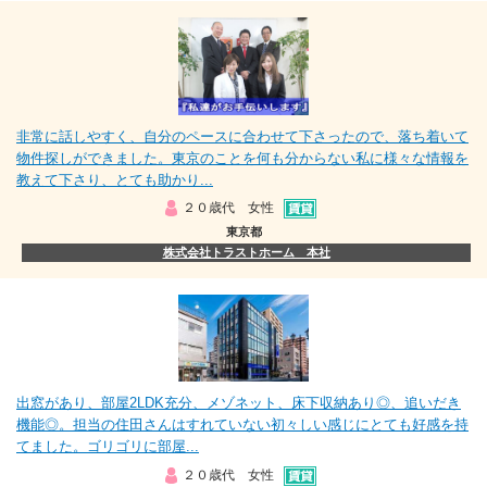
非常に話しやすく、自分のペースに合わせて下さったので、落ち着いて
物件探しができました。東京のことを何も分からない私に様々な情報を
教えて下さり、とても助かり...
２０歳代 女性
東京都
株式会社トラストホーム 本社
出窓があり、部屋2LDK充分、メゾネット、床下収納あり◎、追いだき
機能◎。担当の住田さんはすれていない初々しい感じにとても好感を持
てました。ゴリゴリに部屋...
２０歳代 女性