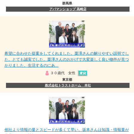
群馬県
アパマンショップ 高崎店
希望に合わせた提案をしてくれました。栗澤さんの解りやすい説明でし
た。とても誠実でした。栗澤さんのおかげで大変楽しく良い物件が見つ
かりました。生活するのにあ...
３０歳代 女性
東京都
株式会社トラストホーム 本社
他社より情報の量とスピードが多くて早い。坂本さんは知識・情報量が