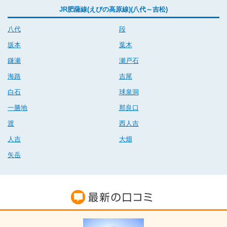
JR肥薩線(えびの高原線)(八代～吉松)
八代
段
坂本
葉木
鎌瀬
瀬戸石
海路
吉尾
白石
球泉洞
一勝地
那良口
渡
西人吉
人吉
大畑
矢岳