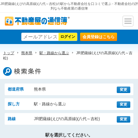
JR肥薩線(えびの高原線)(八代～吉松)の駅から不動産会社を口コミで選ぶ - 不動産会社の評
判なら不動産屋の通信簿
ナビ
不動産屋の通信簿
ゲー
会員登録はこちら
ショ
ン
トップ
熊本県
駅・路線から選ぶ
JR肥薩線(えびの高原線)(八代～吉
松)
検索条件
都道府県
熊本県
変更
探し方
駅・路線から選ぶ
変更
路線
JR肥薩線(えびの高原線)(八代～吉松)
変更
駅を選択してください。