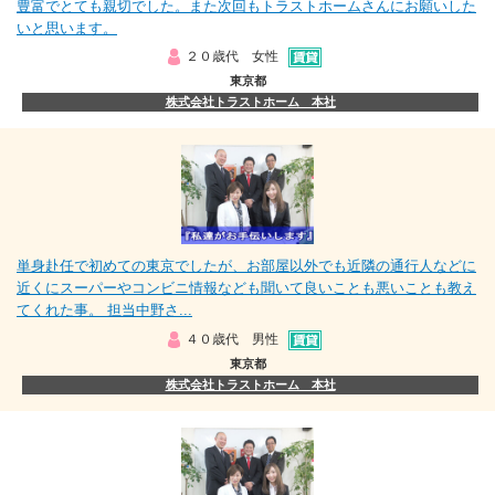
豊富でとても親切でした。また次回もトラストホームさんにお願いした
いと思います。
２０歳代 女性
東京都
株式会社トラストホーム 本社
単身赴任で初めての東京でしたが、お部屋以外でも近隣の通行人などに
近くにスーパーやコンビニ情報なども聞いて良いことも悪いことも教え
てくれた事。 担当中野さ...
４０歳代 男性
東京都
株式会社トラストホーム 本社