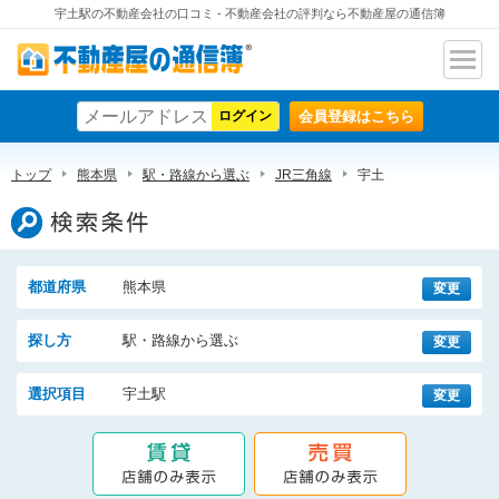
宇土駅の不動産会社の口コミ - 不動産会社の評判なら不動産屋の通信簿
ナビ
不動産屋の通信簿
ゲー
会員登録はこちら
ショ
ン
トップ
熊本県
駅・路線から選ぶ
JR三角線
宇土
検索条件
都道府県
熊本県
変更
探し方
駅・路線から選ぶ
変更
選択項目
宇土駅
変更