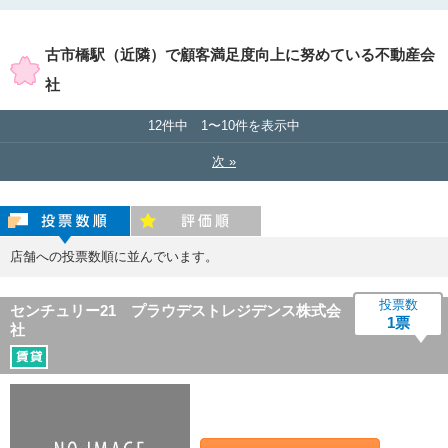
賃貸店舗のみ表示
売買店舗のみ表示
古市橋駅（近隣）で顧客満足度向上に努めている不動産会
社
12件中 1〜10件を表示中
次 »
投票数順
評価順
店舗への投票数順に並んでいます。
投票数
センチュリー21 プラウデストレジデンス株式会
1票
社