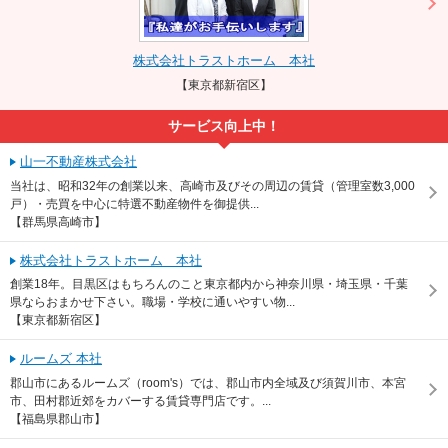
株式会社トラストホーム 本社
【東京都新宿区】
サービス向上中！
山一不動産株式会社
当社は、昭和32年の創業以来、高崎市及びその周辺の賃貸（管理室数3,000
戸）・売買を中心に特選不動産物件を御提供...
【群馬県高崎市】
株式会社トラストホーム 本社
創業18年。目黒区はもちろんのこと東京都内から神奈川県・埼玉県・千葉
県ならおまかせ下さい。職場・学校に通いやすい物...
【東京都新宿区】
ルームズ 本社
郡山市にあるルームズ（room's）では、郡山市内全域及び須賀川市、本宮
市、田村郡近郊をカバーする賃貸専門店です。...
【福島県郡山市】