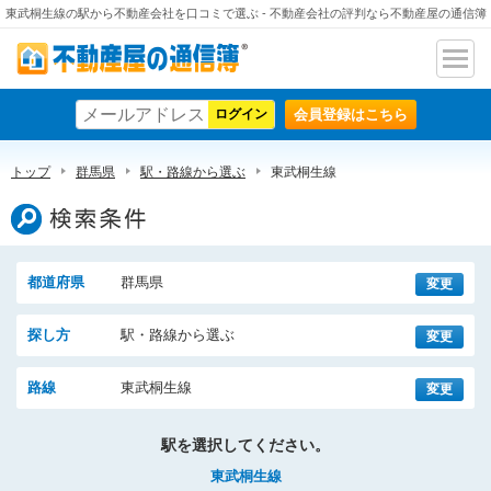
東武桐生線の駅から不動産会社を口コミで選ぶ - 不動産会社の評判なら不動産屋の通信簿
ナビ
不動産屋の通信簿
ゲー
会員登録はこちら
ショ
ン
トップ
群馬県
駅・路線から選ぶ
東武桐生線
検索条件
都道府県
群馬県
変更
探し方
駅・路線から選ぶ
変更
路線
東武桐生線
変更
駅を選択してください。
東武桐生線