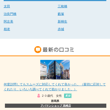
太田
三枚橋
治良門橋
藪塚
阿左美
新桐生
相老
赤城
何度訪問してもスムーズに対応してくれて良かった。（親切に応対して
くれたり、いろいろ調べてくれて助かりました。）
２０歳代 女性
群馬県
アパマンショップ 高崎店