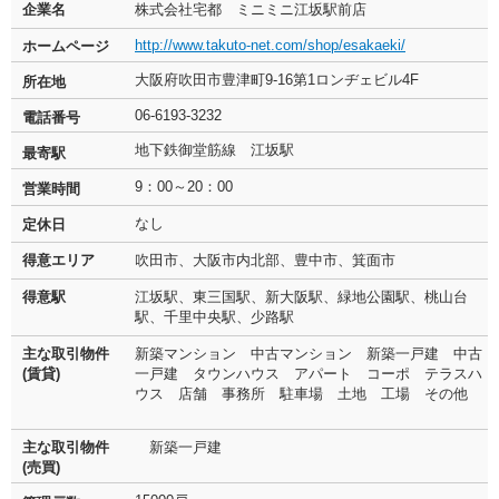
企業名
株式会社宅都 ミニミニ江坂駅前店
http://www.takuto-net.com/shop/esakaeki/
ホームページ
大阪府吹田市豊津町9-16第1ロンヂェビル4F
所在地
06-6193-3232
電話番号
地下鉄御堂筋線 江坂駅
最寄駅
9：00～20：00
営業時間
なし
定休日
得意エリア
吹田市、大阪市内北部、豊中市、箕面市
得意駅
江坂駅、東三国駅、新大阪駅、緑地公園駅、桃山台
駅、千里中央駅、少路駅
主な取引物件
新築マンション 中古マンション 新築一戸建 中古
(賃貸)
一戸建 タウンハウス アパート コーポ テラスハ
ウス 店舗 事務所 駐車場 土地 工場 その他
主な取引物件
新築一戸建
(売買)