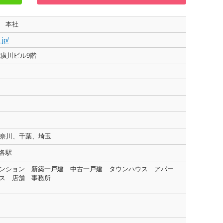
ム 本社
.jp/
2廣川ビル9階
神奈川、千葉、埼玉
の各駅
ンション 新築一戸建 中古一戸建 タウンハウス アパー
ス 店舗 事務所