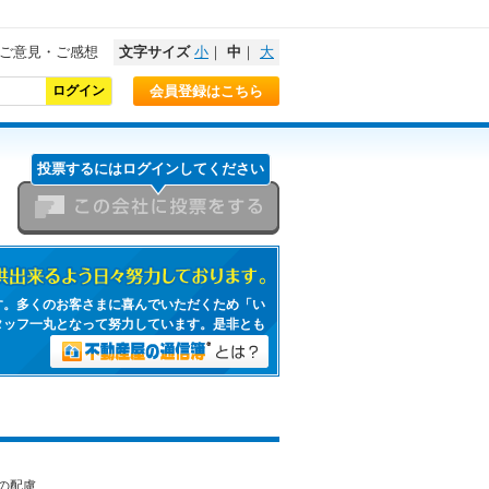
ご意見・ご感想
文字サイズ
小
｜
中
｜
大
会員登録はこちら
投票するにはログインしてください
この会社に投票をする
日々努力しております。
す。多くのお客さまに喜んでいただくため「い
タッフ一丸となって努力しています。是非とも
不動産屋の通信簿とは？