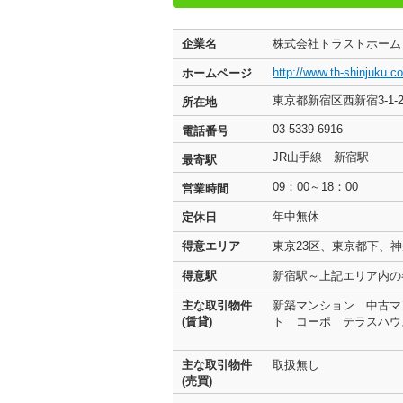
企業名
株式会社トラストホー
http://www.th-shinjuku.co
ホームページ
東京都新宿区西新宿3-1-
所在地
03-5339-6916
電話番号
JR山手線 新宿駅
最寄駅
09：00～18：00
営業時間
年中無休
定休日
得意エリア
東京23区、東京都下、
得意駅
新宿駅～上記エリア内
主な取引物件
新築マンション 中古マ
(賃貸)
ト コーポ テラスハウ
主な取引物件
取扱無し
(売買)