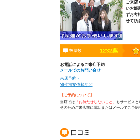
ご来店
いお部
ずお客
せて頂
1232
票
投票数
お電話によるご来店予約
メールでのお問い合せ
来店予約・
物件提案依頼など
【ご予約について】
当店では
「お待たせしないこと」
もサービスと
そのためご来店前に電話またはメールでご予約
賃貸の口コミ