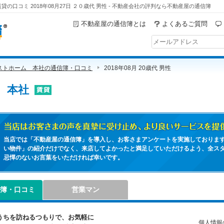
の口コミ 2018年08月27日 ２０歳代 男性 - 不動産会社の評判なら不動産屋の通信簿
不動産屋の通信簿とは
よくあるご質問
ストホーム 本社の通信簿・口コミ
2018年08月 20歳代 男性
 本社
当店はお客さまの声を真摯に受け止め、より良いサービスを提供出来るよう
当店では「不動産屋の通信簿」を導入し、お客さまアンケートを実施しておりま
い物件」の紹介だけでなく、来店してよかったと満足していただけるよう、全ス
忌憚のないお言葉をいただければ幸いです。
簿・口コミ
営業マン
うちを訪ねるつもりで、お気軽に