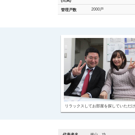
(売買)
2000戸
管理戸数
リラックスしてお部屋を探していただ
代表者名
越山 功