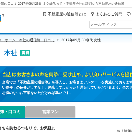
の口コミ 2017年09月28日 ３０歳代 女性 - 不動産会社の評判なら不動産屋の通信簿
不動産屋の通信簿とは
よくあるご質問
ストホーム 本社の通信簿・口コミ
2017年09月 30歳代 女性
 本社
当店はお客さまの声を真摯に受け止め、より良いサービスを提供出来るよう
当店では「不動産屋の通信簿」を導入し、お客さまアンケートを実施しておりま
い物件」の紹介だけでなく、来店してよかったと満足していただけるよう、全ス
忌憚のないお言葉をいただければ幸いです。
簿・口コミ
営業マン
うちを訪ねるつもりで、お気軽に