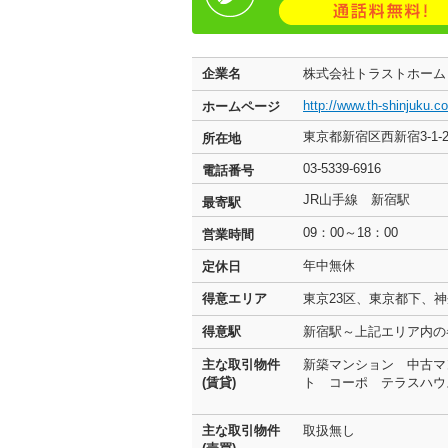
企業名
株式会社トラストホー
http://www.th-shinjuku.co
ホームページ
東京都新宿区西新宿3-1-
所在地
03-5339-6916
電話番号
JR山手線 新宿駅
最寄駅
09：00～18：00
営業時間
年中無休
定休日
得意エリア
東京23区、東京都下、
得意駅
新宿駅～上記エリア内
主な取引物件
新築マンション 中古マ
(賃貸)
ト コーポ テラスハウ
主な取引物件
取扱無し