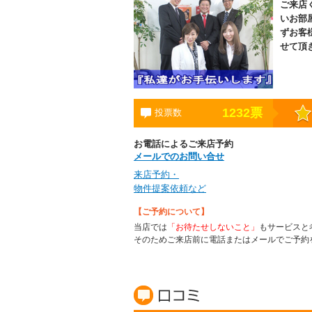
ご来店
いお部
ずお客
せて頂
1232
票
投票数
お電話によるご来店予約
メールでのお問い合せ
来店予約・
物件提案依頼など
【ご予約について】
当店では
「お待たせしないこと」
もサービスと
そのためご来店前に電話またはメールでご予約
賃貸の口コミ