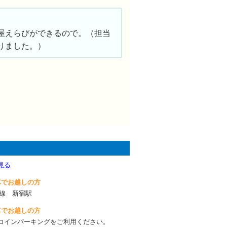
屋えらびができるので。（担当
りました。）
見る
車でお越しの方
手線 新宿駅
車でお越しの方
コインパーキングをご利用ください。