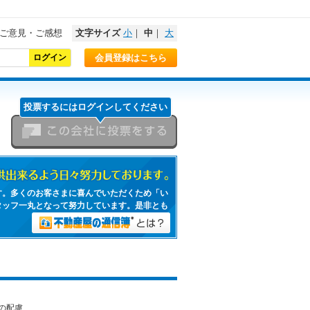
ご意見・ご感想
文字サイズ
小
｜
中
｜
大
会員登録はこちら
投票するにはログインしてください
この会社に投票をする
日々努力しております。
す。多くのお客さまに喜んでいただくため「い
タッフ一丸となって努力しています。是非とも
不動産屋の通信簿とは？