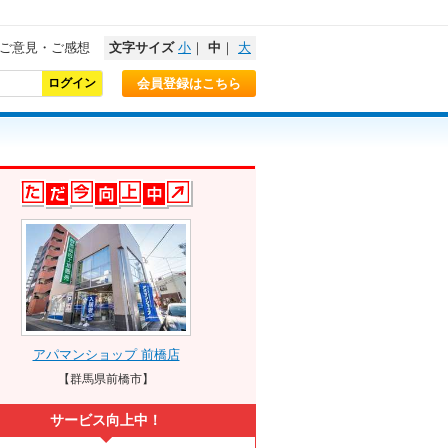
ご意見・ご感想
文字サイズ
小
｜
中
｜
大
会員登録はこちら
アパマンショップ 前橋店
【群馬県前橋市】
サービス向上中！