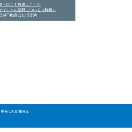
産会社さまへ
響・口コミ獲得はこちら
サイトへの登録について（無料）
登録不動産会社様専用
不動産会社情報修正
｜