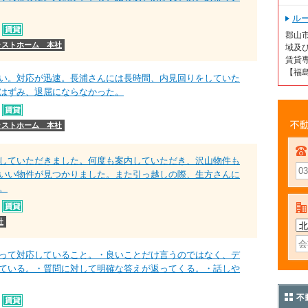
ル
郡山市
ラストホーム 本社
域及
賃貸専
【福
い。対応が迅速。長浦さんには長時間、内見回りをしていた
はずみ、退屈にならなかった。
ラストホーム 本社
不動
していただきました。何度も案内していただき、沢山物件も
いい物件が見つかりました。また引っ越しの際、生方さんに
。
社
って対応していること。・良いことだけ言うのではなく、デ
ている。・質問に対して明確な答えが返ってくる。・話しや