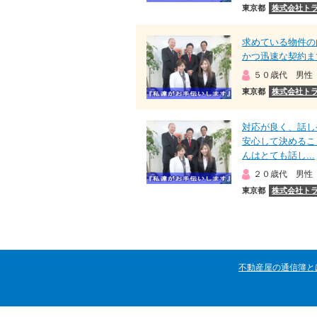
東京都
株式会社ト
求めている物件の
かつ迅速な契約ま
５０歳代 男性
東京都
株式会社ト
対応が良く、話し
安心して決めるこ
んはとても話し...
２０歳代 男性
東京都
株式会社ト
不動産屋の通信簿と