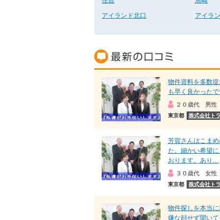
住吉
魚崎
アイランド北口
アイラ
物件資料を多数提
も早く良かったで
２０歳代 男性
東京都
株式会社ト
芳賀さんはこまめ
た。細かい希望に
おります。あり...
３０歳代 女性
東京都
株式会社ト
物件探しを本当に
嫌な顔せず聞いて