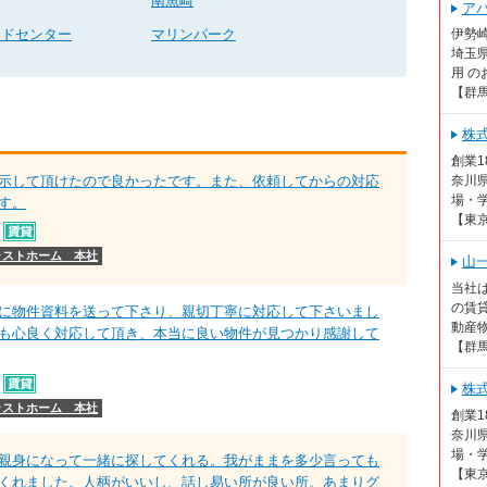
南魚崎
ア
ンドセンター
マリンパーク
伊勢
埼玉
用 の
【群
株
創業
示して頂けたので良かったです。また、依頼してからの対応
奈川
場・学
す。
【東
ラストホーム 本社
山
当社
の賃貸
に物件資料を送って下さり、親切丁寧に対応して下さいまし
動産物
も心良く対応して頂き、本当に良い物件が見つかり感謝して
【群
株
ラストホーム 本社
創業
奈川
場・学
親身になって一緒に探してくれる。我がままを多少言っても
【東
くれました。人柄がいいし、話し易い所が良い所。あまりグ