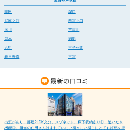
阪急神戸本線
園田
塚口
武庫之荘
西宮北口
夙川
芦屋川
岡本
御影
六甲
王子公園
春日野道
三宮
出窓があり、部屋2LDK充分、メゾネット、床下収納あり◎、追いだき
機能◎。担当の住田さんはすれていない初々しい感じにとても好感を持