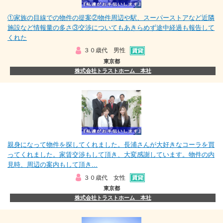
①家族の目線での物件の提案②物件周辺や駅、スーパーストアなど近隣
施設など情報量の多さ③交渉についてもあきらめず途中経過も報告して
くれた
３０歳代 男性
東京都
株式会社トラストホーム 本社
親身になって物件を探してくれました。長浦さんが大好きなコーラを買
ってくれました。家賃交渉もして頂き、大変感謝しています。物件の内
見時、周辺の案内もして頂き...
３０歳代 女性
東京都
株式会社トラストホーム 本社