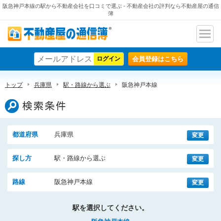
阪急神戸本線の駅から不動産会社を口コミで選ぶ - 不動産会社の評判なら不動産屋の通信
簿
ナビ
不動産屋の通信簿
ゲー
会員登録はこちら
ショ
ン
トップ
兵庫県
駅・路線から選ぶ
阪急神戸本線
検索条件
都道府県
兵庫県
変更
探し方
駅・路線から選ぶ
変更
路線
阪急神戸本線
変更
駅を選択してください。