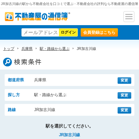
JR加古川線の駅から不動産会社を口コミで選ぶ - 不動産会社の評判なら不動産屋の通信簿
ナビ
不動産屋の通信簿
ゲー
会員登録はこちら
ショ
ン
トップ
兵庫県
駅・路線から選ぶ
JR加古川線
検索条件
都道府県
兵庫県
変更
探し方
駅・路線から選ぶ
変更
路線
JR加古川線
変更
駅を選択してください。
JR加古川線