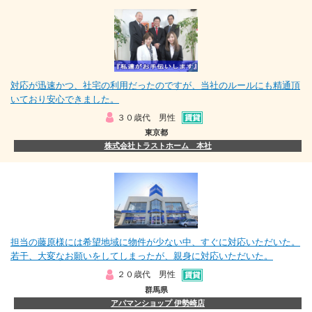
対応が迅速かつ、社宅の利用だったのですが、当社のルールにも精通頂
いており安心できました。
３０歳代 男性
東京都
株式会社トラストホーム 本社
担当の藤原様には希望地域に物件が少ない中、すぐに対応いただいた。
若干、大変なお願いをしてしまったが、親身に対応いただいた。
２０歳代 男性
群馬県
アパマンショップ 伊勢崎店