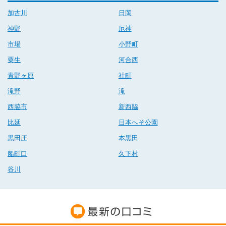
加古川
日岡
神野
厄神
市場
小野町
粟生
河合西
青野ヶ原
社町
滝野
滝
西脇市
新西脇
比延
日本へそ公園
黒田庄
本黒田
船町口
久下村
谷川