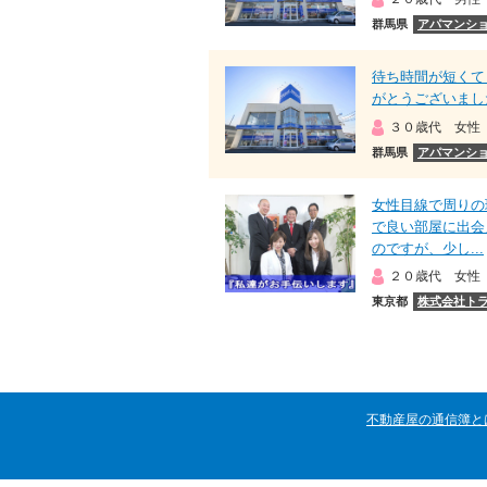
群馬県
アパマンショ
待ち時間が短くて
がとうございまし
３０歳代 女性
群馬県
アパマンショ
女性目線で周りの
で良い部屋に出会
のですが、少し...
２０歳代 女性
東京都
株式会社ト
不動産屋の通信簿と