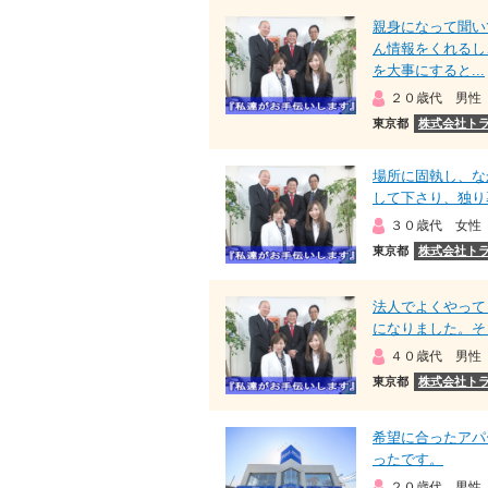
親身になって聞い
ん情報をくれるし
を大事にすると...
２０歳代 男性
東京都
株式会社ト
場所に固執し、な
して下さり、独り
３０歳代 女性
東京都
株式会社ト
法人でよくやって
になりました。そ
４０歳代 男性
東京都
株式会社ト
希望に合ったアパ
ったです。
２０歳代 男性