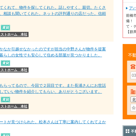
てくれて、物件を探してくれた。話しやすく、親切。たくさ
ア
、相談も聞いてくれた。ネットの評判通りの店だった。信頼
前橋
備！
て・テ
【群
ラストホーム 本社
かなか引越せなかったのですが担当の中野さんが物件を提案
暮らしの女性でも安心して住める部屋が見つかりました。
不動
ラストホーム 本社
もらってるので、今回で２回目です。また長浦さんにお世話
していい物件を紹介してもらい、ありがとうございます。
ラストホーム 本社
ートが見つけられた。松本さんは丁寧に案内してくれてよか