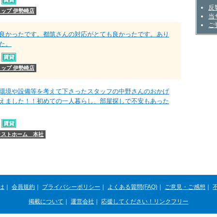
不動
反
ップ 伊勢崎店
当
ご
良かったです。都筑さんの対応がとても良かったです。あり
た。
ップ 伊勢崎店
環境や設備等を考えて下さったスタッフの中野さんのおかげ
えました！！初めての一人暮らし、部屋探しで不安もあった
ラストホーム 本社
は
｜
会員規約
｜
プライバシーポリシー
｜
よくある質問(FAQ)
｜
ご意見・ご感想
｜
掲載について
｜
運営会社
｜
応援してください！リンクフリー