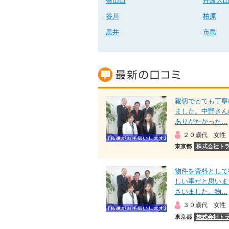
篠山口
丹波大
谷川
柏原
黒井
市島
親切でとても丁寧
ました。中野さん
ありがたかった...
２０歳代 女性
東京都
株式会社ト
物件を資料として
しい事だと思いま
さいました。物...
３０歳代 女性
東京都
株式会社ト