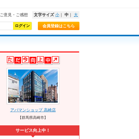
ご意見・ご感想
文字サイズ
小
｜
中
｜
大
会員登録はこちら
アパマンショップ 高崎店
【群馬県高崎市】
サービス向上中！