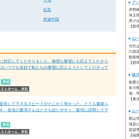
山
下滝
ア
石生
伊勢
埼玉
丹波竹田
用 の
【群
山
当社
の賃貸
動産物
に対応してくださりました。無理な要望にも応えてくださり
【群
はいつでも笑顔で私たちの要望に応えようとしてくださって
株
創業
奈川
ラストホーム 本社
場・学
【東
提供して下さるスピードがとにかく早かった。とても素晴ら
す。担当の栗澤さんはとても話しやすく、親切に説明して下
ル
郡山市
域及
賃貸専
ラストホーム 本社
【福