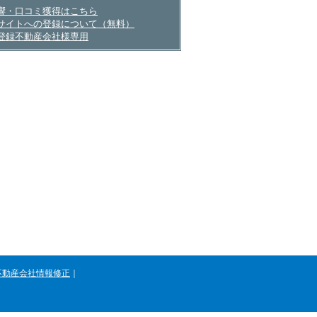
産会社さまへ
響・口コミ獲得はこちら
サイトへの登録について（無料）
登録不動産会社様専用
不動産会社情報修正
｜