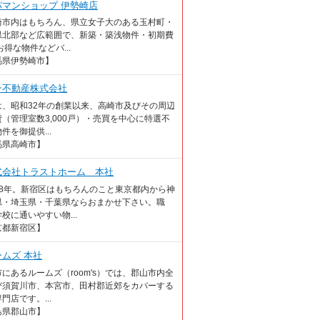
パマンショップ 伊勢崎店
崎市内はもちろん、県立女子大のある玉村町・
県北部など広範囲で、新築・築浅物件・初期費
お得な物件などバ...
馬県伊勢崎市】
一不動産株式会社
は、昭和32年の創業以来、高崎市及びその周辺
（管理室数3,000戸）・売買を中心に特選不
件を御提供...
馬県高崎市】
式会社トラストホーム 本社
18年。新宿区はもちろんのこと東京都内から神
県・埼玉県・千葉県ならおまかせ下さい。職
校に通いやすい物...
京都新宿区】
ームズ 本社
にあるルームズ（room's）では、郡山市内全
び須賀川市、本宮市、田村郡近郊をカバーする
門店です。...
島県郡山市】