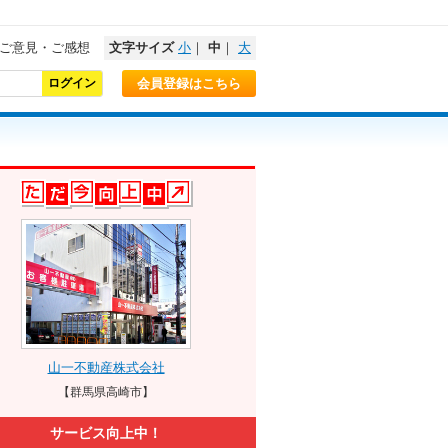
ご意見・ご感想
文字サイズ
小
｜
中
｜
大
会員登録はこちら
山一不動産株式会社
【群馬県高崎市】
サービス向上中！