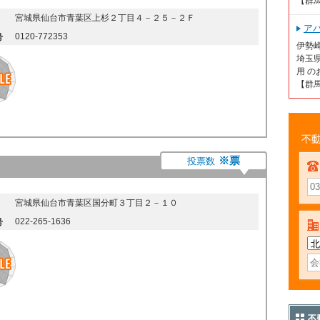
【群
宮城県仙台市青葉区上杉２丁目４－２５－２Ｆ
ア
0120-772353
号
伊勢
埼玉
用 の
【群
不動
※票
投票数
宮城県仙台市青葉区国分町３丁目２－１０
022-265-1636
号