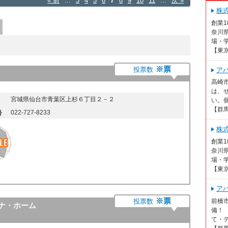
« 前
...
3
4
5
6
7
8
9
10
11
...
次 »
株
創業
奈川
場・学
【東
※票
投票数
ア
高崎
は、
宮城県仙台市青葉区上杉６丁目２－２
い。個
【群
022-727-8233
号
株
創業
奈川
場・学
【東
ア
※票
投票数
前橋
ナ・ホーム
備！
て・テ