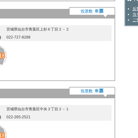
不動
反
※票
投票数
当
ご
宮城県仙台市青葉区上杉６丁目２－２
022-727-8288
号
※票
投票数
宮城県仙台市青葉区中央３丁目２－１
022-265-2521
号