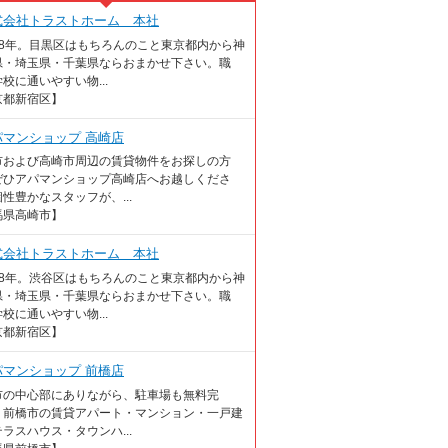
式会社トラストホーム 本社
18年。目黒区はもちろんのこと東京都内から神
県・埼玉県・千葉県ならおまかせ下さい。職
校に通いやすい物...
京都新宿区】
パマンショップ 高崎店
市および高崎市周辺の賃貸物件をお探しの方
ぜひアパマンショップ高崎店へお越しくださ
性豊かなスタッフが、...
馬県高崎市】
式会社トラストホーム 本社
18年。渋谷区はもちろんのこと東京都内から神
県・埼玉県・千葉県ならおまかせ下さい。職
校に通いやすい物...
京都新宿区】
パマンショップ 前橋店
市の中心部にありながら、駐車場も無料完
 前橋市の賃貸アパート・マンション・一戸建
ラスハウス・タウンハ...