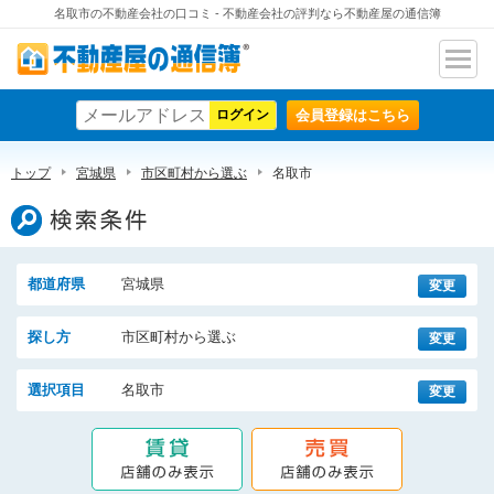
名取市の不動産会社の口コミ - 不動産会社の評判なら不動産屋の通信簿
ナビ
不動産屋の通信簿
ゲー
会員登録はこちら
ショ
ン
トップ
宮城県
市区町村から選ぶ
名取市
検索条件
都道府県
宮城県
変更
探し方
市区町村から選ぶ
変更
選択項目
名取市
変更