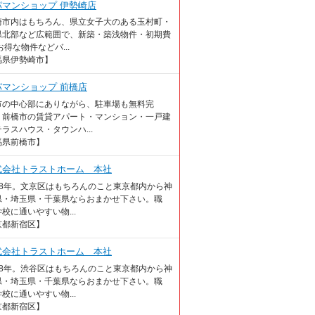
パマンショップ 伊勢崎店
崎市内はもちろん、県立女子大のある玉村町・
県北部など広範囲で、新築・築浅物件・初期費
お得な物件などバ...
馬県伊勢崎市】
パマンショップ 前橋店
市の中心部にありながら、駐車場も無料完
 前橋市の賃貸アパート・マンション・一戸建
ラスハウス・タウンハ...
馬県前橋市】
式会社トラストホーム 本社
18年。文京区はもちろんのこと東京都内から神
県・埼玉県・千葉県ならおまかせ下さい。職
校に通いやすい物...
京都新宿区】
式会社トラストホーム 本社
18年。渋谷区はもちろんのこと東京都内から神
県・埼玉県・千葉県ならおまかせ下さい。職
校に通いやすい物...
京都新宿区】