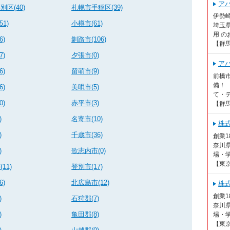
ア
区(40)
札幌市手稲区(39)
伊勢
1)
小樽市(61)
埼玉
用 の
6)
釧路市(106)
【群
7)
夕張市(0)
ア
6)
留萌市(9)
前橋
備！
6)
美唄市(5)
て・テ
0)
赤平市(3)
【群
)
名寄市(10)
株
)
千歳市(36)
創業
奈川
)
歌志内市(0)
場・学
【東
11)
登別市(17)
6)
北広島市(12)
株
創業
)
石狩郡(7)
奈川
)
亀田郡(8)
場・学
【東