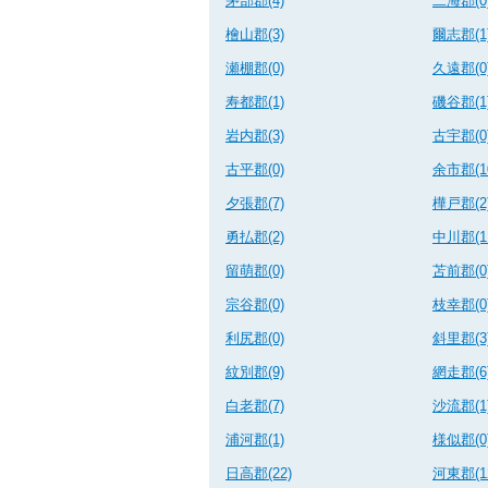
茅部郡(4)
二海郡(0
檜山郡(3)
爾志郡(1
瀬棚郡(0)
久遠郡(0
寿都郡(1)
磯谷郡(1
岩内郡(3)
古宇郡(0
古平郡(0)
余市郡(1
夕張郡(7)
樺戸郡(2
勇払郡(2)
中川郡(1
留萌郡(0)
苫前郡(0
宗谷郡(0)
枝幸郡(0
利尻郡(0)
斜里郡(3
紋別郡(9)
網走郡(6
白老郡(7)
沙流郡(1
浦河郡(1)
様似郡(0
日高郡(22)
河東郡(1