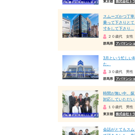
東京都
株式会社ト
スムーズかつ丁寧
乗って下さりとて
寸をして下さり...
２０歳代 女性
群馬県
アパマンショ
3月という忙しい
た。
３０歳代 男性
群馬県
アパマンショ
時間が無い中、探
対応していただい
１０歳代 男性
東京都
株式会社ト
会話がとてもスム