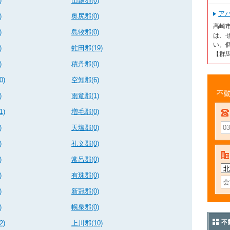
)
山越郡(0)
ア
)
奥尻郡(0)
高崎
)
島牧郡(0)
は、
い。個
)
虻田郡(19)
【群
)
積丹郡(0)
0)
空知郡(6)
)
雨竜郡(1)
不動
1)
増毛郡(0)
)
天塩郡(0)
)
礼文郡(0)
)
常呂郡(0)
)
有珠郡(0)
)
新冠郡(0)
)
幌泉郡(0)
2)
上川郡(10)