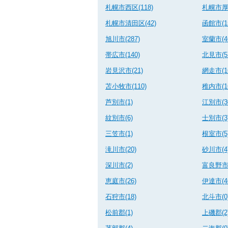
札幌市西区(118)
札幌市厚別
札幌市清田区(42)
函館市(15
旭川市(287)
室蘭市(4
帯広市(140)
北見市(5
岩見沢市(21)
網走市(1
苫小牧市(110)
稚内市(1
芦別市(1)
江別市(3
紋別市(6)
士別市(3
三笠市(1)
根室市(5
滝川市(20)
砂川市(4
深川市(2)
富良野市(
恵庭市(26)
伊達市(4
石狩市(18)
北斗市(0
松前郡(1)
上磯郡(2