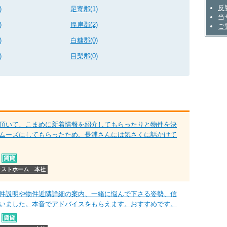
不動
反
)
足寄郡(1)
当
)
厚岸郡(2)
ご
)
白糠郡(0)
)
目梨郡(0)
頂いて、こまめに新着情報を紹介してもらったりと物件を決
ムーズにしてもらったため。長浦さんには気さくに話かけて
ラストホーム 本社
件説明や物件近隣詳細の案内、一緒に悩んで下さる姿勢、信
いました。本音でアドバイスをもらえます。おすすめです。