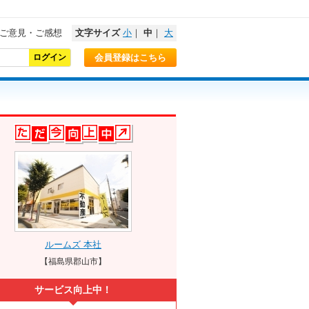
ご意見・ご感想
文字サイズ
小
｜
中
｜
大
会員登録はこちら
ルームズ 本社
【福島県郡山市】
サービス向上中！