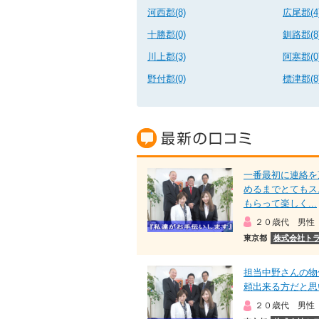
河西郡(8)
広尾郡(4
十勝郡(0)
釧路郡(8
川上郡(3)
阿寒郡(0
野付郡(0)
標津郡(8
一番最初に連絡を
めるまでとてもス
もらって楽しく...
２０歳代 男性
東京都
株式会社ト
担当中野さんの物
頼出来る方だと思
２０歳代 男性