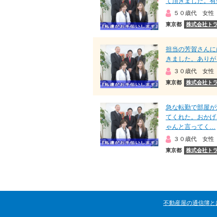
て頂きました。有
５０歳代 女性
東京都
株式会社ト
担当の芳賀さんに
きました。ありが
３０歳代 女性
東京都
株式会社ト
急な転勤で部屋が
てくれた。おかげ
ゃんと言ってく...
３０歳代 女性
東京都
株式会社ト
不動産屋の通信簿と