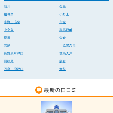
渋川
金島
祖母島
小野上
小野上温泉
市城
中之条
群馬原町
郷原
矢倉
岩島
川原湯温泉
長野原草津口
群馬大津
羽根尾
袋倉
万座・鹿沢口
大前