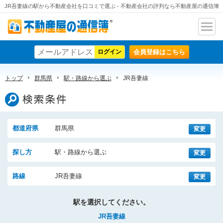
JR吾妻線の駅から不動産会社を口コミで選ぶ - 不動産会社の評判なら不動産屋の通信簿
ナビ
不動産屋の通信簿
ゲー
会員登録はこちら
ショ
ン
トップ
群馬県
駅・路線から選ぶ
JR吾妻線
検索条件
都道府県
群馬県
変更
探し方
駅・路線から選ぶ
変更
路線
JR吾妻線
変更
駅を選択してください。
JR吾妻線