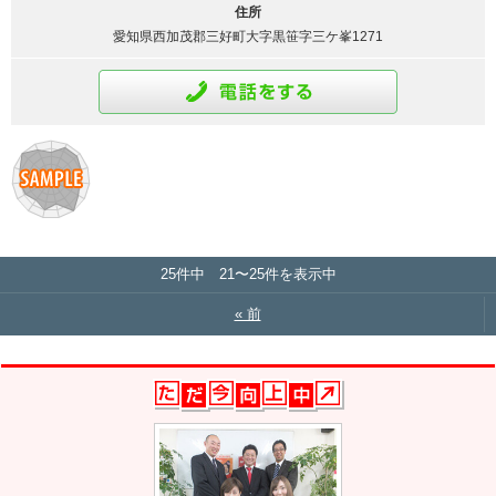
住所
愛知県西加茂郡三好町大字黒笹字三ケ峯1271
通話をする
25件中 21〜25件を表示中
« 前