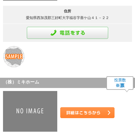
住所
愛知県西加茂郡三好町大字福谷字善ケ山４１－２２
通話をする
投票数
（株）ミキホーム
※票
詳細はこちら