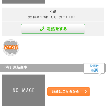
住所
愛知県西加茂郡三好町三好丘１丁目2-1
通話をする
投票数
（有）東新商事
※票
詳細はこちら