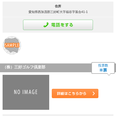
住所
愛知県西加茂郡三好町大字福谷字落合41-1
通話をする
投票数
（株）三好ゴルフ倶楽部
※票
詳細はこちら