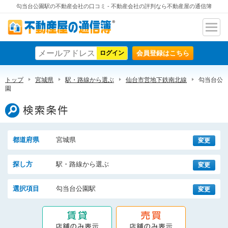
勾当台公園駅の不動産会社の口コミ - 不動産会社の評判なら不動産屋の通信簿
ナビ
不動産屋の通信簿
ゲー
会員登録はこちら
ショ
ン
トップ
宮城県
駅・路線から選ぶ
仙台市営地下鉄南北線
勾当台公
園
検索条件
都道府県
宮城県
変更
探し方
駅・路線から選ぶ
変更
選択項目
勾当台公園駅
変更