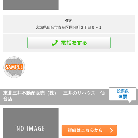
住所
宮城県仙台市青葉区国分町３丁目６－１
通話をする
投票数
東北三井不動産販売（株） 三井のリハウス 仙
※票
台店