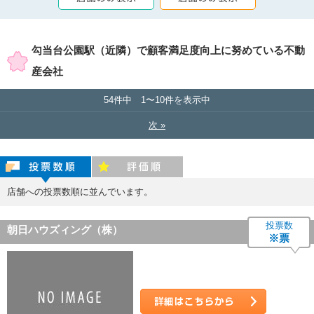
賃貸店舗のみ表示
売買店舗のみ表示
勾当台公園駅（近隣）で顧客満足度向上に努めている不動
産会社
54件中 1〜10件を表示中
次 »
投票数順
評価順
店舗への投票数順に並んでいます。
投票数
朝日ハウズィング（株）
※票