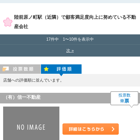
賃貸店舗のみ表示
売買店舗のみ表示
陸前原ノ町駅（近隣）で顧客満足度向上に努めている不動
産会社
17件中 1〜10件を表示中
次 »
投票数順
評価順
店舗への評価順に並んでいます。
投票数
（有）信一不動産
※票
詳細はこちら