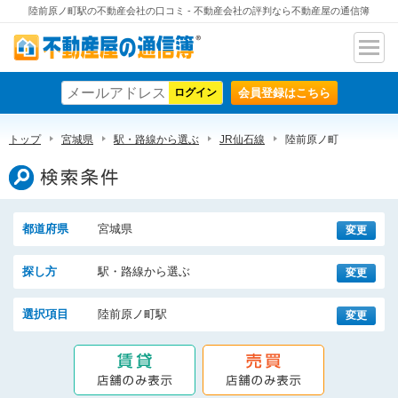
陸前原ノ町駅の不動産会社の口コミ - 不動産会社の評判なら不動産屋の通信簿
ナビ
不動産屋の通信簿
ゲー
会員登録はこちら
ショ
ン
トップ
宮城県
駅・路線から選ぶ
JR仙石線
陸前原ノ町
検索条件
都道府県
宮城県
変更
探し方
駅・路線から選ぶ
変更
選択項目
陸前原ノ町駅
変更