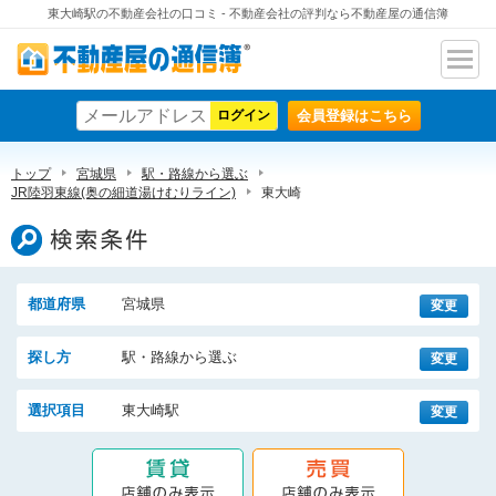
東大崎駅の不動産会社の口コミ - 不動産会社の評判なら不動産屋の通信簿
ナビ
不動産屋の通信簿
ゲー
会員登録はこちら
ショ
ン
トップ
宮城県
駅・路線から選ぶ
JR陸羽東線(奥の細道湯けむりライン)
東大崎
検索条件
都道府県
宮城県
変更
探し方
駅・路線から選ぶ
変更
選択項目
東大崎駅
変更