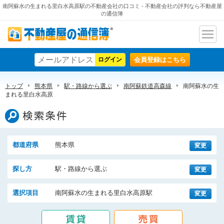
南阿蘇水の生まれる里白水高原駅の不動産会社の口コミ - 不動産会社の評判なら不動産屋
の通信簿
ナビ
不動産屋の通信簿
ゲー
会員登録はこちら
ショ
ン
トップ
熊本県
駅・路線から選ぶ
南阿蘇鉄道高森線
南阿蘇水の生
まれる里白水高原
検索条件
都道府県
熊本県
変更
探し方
駅・路線から選ぶ
変更
選択項目
南阿蘇水の生まれる里白水高原駅
変更