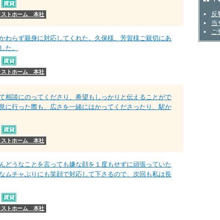
不動
反
ラストホーム 本社
当
ご
かわらず親身に対応してくれた。久保様、芳賀様ご親切にあ
した。
ラストホーム 本社
て相談にのってくださり、希望もしっかりと伝えることがで
見に行った際も、広さを一緒にはかってくださったり、駅か
ラストホーム 本社
んどうなことを言っても嫌な顔を１度もせずに頑張っていた
なムチャぶりにも笑顔で対応して下さるので、次回も私は長
ラストホーム 本社