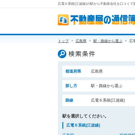
広電６系統(江波線)の駅から不動産会社を口コミで選
不動産屋の通信簿
トップ
広島県
駅・路線から選ぶ
広
検索条件
都道府県
広島県
探し方
駅・路線から選ぶ
路線
広電６系統(江波線)
駅を選択してください。
広電６系統(江波線)