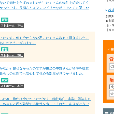
【東
ないで御社をたずねましたが、たくさんの物件を紹介してく
かったです。長浦さんはフレンドリーな感じでとても話しや
株
創業
奈川
場・学
ラストホーム 本社
【東
ったです。何も分からない私にたくさん教えて頂きました。
ありがとうございます。
不動
ラストホーム 本社
かなか引越せなかったのですが担当の中野さんが物件を提案
暮らしの女性でも安心して住める部屋が見つかりました。
ラストホーム 本社
いた為、物件は少なかったがかくし物件(笑)に非常に興味をも
。ちゃんと私が希望する物件を出してくれた。ありがとうご