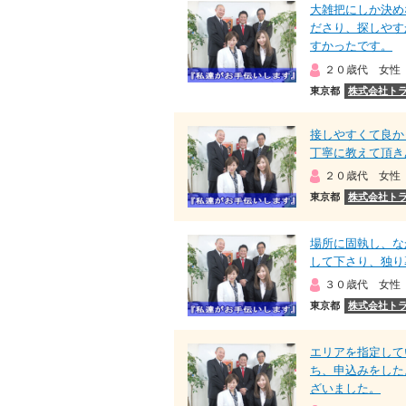
大雑把にしか決め
ださり、探しやす
すかったです。
２０歳代 女性
東京都
株式会社ト
接しやすくて良か
丁寧に教えて頂き
２０歳代 女性
東京都
株式会社ト
場所に固執し、な
して下さり、独り
３０歳代 女性
東京都
株式会社ト
エリアを指定して
ち、申込みをした
ざいました。