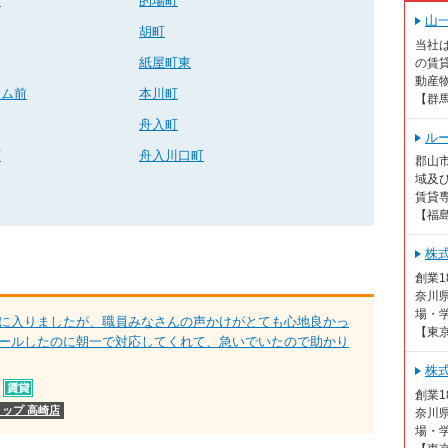
町
的場町
山
胡町
当社
紙屋町東
の賃貸
動産物
ーム前
本川町
【群
舟入町
ル
町
舟入川口町
郡山市
域及
賃貸専
【福
株
創業
奈川
場・学
に入りましたが、職員みなさんの声かけがとても心地良かっ
【東
ールしたのに朝一で対応してくれて、急いでいたので助かり
株
創業
ップ 高崎店
奈川
場・学