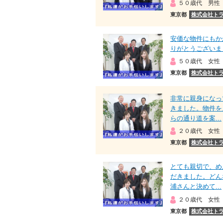
５０歳代 男性
東京都
株式会社ト
安価な物件にもか
りがとうございま
５０歳代 女性
東京都
株式会社ト
非常に親身になっ
きました。物件を
らの通り道を案...
２０歳代 女性
東京都
株式会社ト
とても親切で、め
だきました。どん
浦さんと決めて...
２０歳代 女性
東京都
株式会社ト