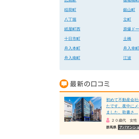
広島駅
猿猴橋
稲荷町
銀山町
八丁堀
立町
紙屋町西
原爆ド
十日市町
土橋
舟入本町
舟入幸
舟入南町
江波
初めて不動産会社
たです。夜中にメ
ました。歌書さ...
２０歳代 女性
群馬県
アパマンショ