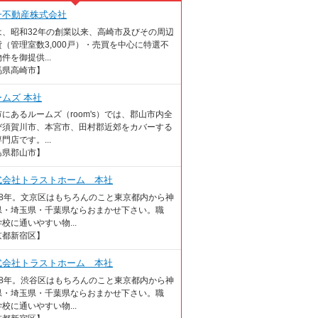
一不動産株式会社
は、昭和32年の創業以来、高崎市及びその周辺
（管理室数3,000戸）・売買を中心に特選不
件を御提供...
馬県高崎市】
ームズ 本社
にあるルームズ（room's）では、郡山市内全
び須賀川市、本宮市、田村郡近郊をカバーする
門店です。...
島県郡山市】
式会社トラストホーム 本社
18年。文京区はもちろんのこと東京都内から神
県・埼玉県・千葉県ならおまかせ下さい。職
校に通いやすい物...
京都新宿区】
式会社トラストホーム 本社
18年。渋谷区はもちろんのこと東京都内から神
県・埼玉県・千葉県ならおまかせ下さい。職
校に通いやすい物...