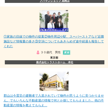
アパマンショップ 高崎店
①家族の目線での物件の提案②物件周辺や駅、スーパーストアなど近隣
施設など情報量の多さ③交渉についてもあきらめず途中経過も報告して
くれた
３０歳代 男性
東京都
株式会社トラストホーム 本社
郡山は今震災の避難者で入居されていて物件が思うように見つかりませ
ん。でもいろんな不動産屋の情報で何とか探してもらえました。他の不
動産屋の情報を教えてもらえ...