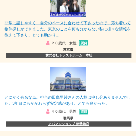
非常に話しやすく、自分のペースに合わせて下さったので、落ち着いて
物件探しができました。東京のことを何も分からない私に様々な情報を
教えて下さり、とても助かり...
２０歳代 女性
東京都
株式会社トラストホーム 本社
とにかく有名な点。担当の田島里紗さんの人柄は申し分ありませんでし
た。3年目にもかかわらず安定感があり、とても良かった。
４０歳代 男性
群馬県
アパマンショップ 伊勢崎店