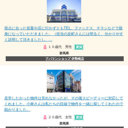
視点に合った提案や店に行かずともTEL、ファックス、チラシなどで親
身になっていただきました。（担当の反町さんには明るく、分かりやす
く説明して頂きましたし、...
１０歳代 男性
群馬県
アパマンショップ 伊勢崎店
見学したかった物件は見れなかったが、その後スピーディーに対応して
くれました。小林さんは私たちの目線で物件を一緒に探してくれたので
助かりました。
２０歳代 女性
群馬県