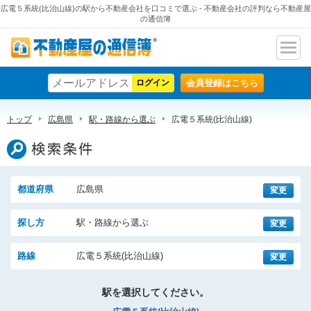
広電５系統(比治山線)の駅から不動産会社を口コミで選ぶ - 不動産会社の評判なら不動産屋
の通信簿
ナビ
不動産屋の通信簿
ゲー
会員登録はこちら
ショ
ン
トップ
広島県
駅・路線から選ぶ
広電５系統(比治山線)
検索条件
都道府県
広島県
変更
探し方
駅・路線から選ぶ
変更
路線
広電５系統(比治山線)
変更
駅を選択してください。