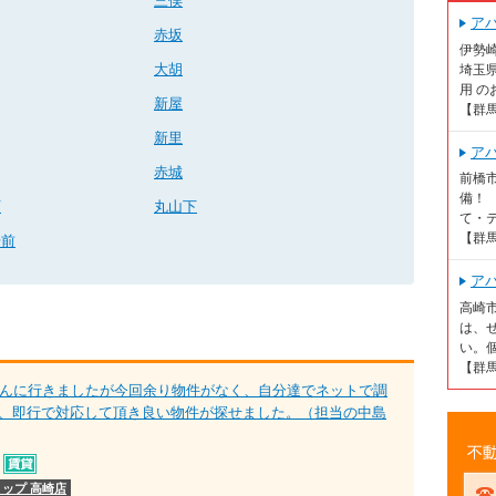
三俣
ア
赤坂
伊勢
大胡
埼玉
用 の
新屋
【群
新里
ア
赤城
前橋
備！
下
丸山下
て・テ
【群
場前
ア
高崎
は、
い。個
【群
さんに行きましたが今回余り物件がなく、自分達でネットで調
、即行で対応して頂き良い物件が探せました。（担当の中島
不動
ップ 高崎店