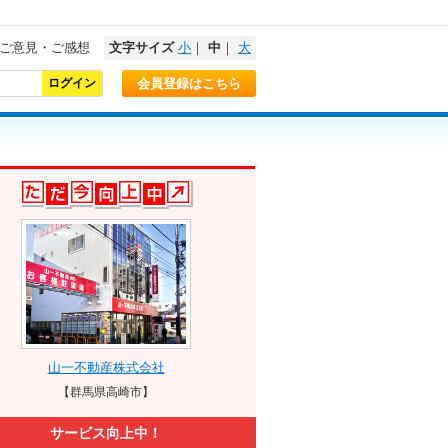
ご意見・ご感想
文字サイズ
小
｜
中
｜
大
会員登録はこちら
山一不動産株式会社
【群馬県高崎市】
サービス向上中！