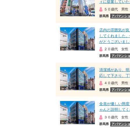
ィに提案していた
５０歳代 男性
群馬県
アパマンショ
店内の雰囲気が良
してくれました。
がとうございまし
２０歳代 女性
群馬県
アパマンショ
清潔感があり、明
応して下さり、丁
４０歳代 男性
群馬県
アパマンショ
全員が優しい態度
ゃんと説明してく
３０歳代 女性
群馬県
アパマンショ