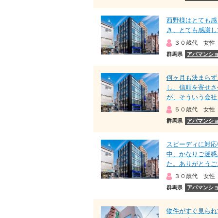
西野様はとても感
き、とても感謝し
３０歳代 女性
群馬県
アパマンショ
何ヶ月も決まらず
し、信頼を寄せさ
が、そういう会社..
５０歳代 女性
群馬県
アパマンショ
スピーディに対応
中、かなりご迷惑
た。ありがとうござ
３０歳代 女性
群馬県
アパマンショ
物件がすぐ見られ