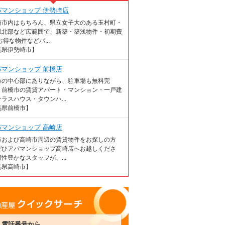
パマンショップ 伊勢崎店
崎市内はもちろん、県立女子大のある玉村町・
県北部など広範囲で、新築・築浅物件・初期費
お得な物件などバ...
馬県伊勢崎市】
パマンショップ 前橋店
市の中心部にありながら、駐車場も無料完
 前橋市の賃貸アパート・マンション・一戸建
ラスハウス・タウンハ...
馬県前橋市】
パマンショップ 高崎店
市および高崎市周辺の賃貸物件をお探しの方
ぜひアパマンショップ高崎店へお越しくださ
性豊かなスタッフが、...
馬県高崎市】
産屋クイックサーチ
電話番号から