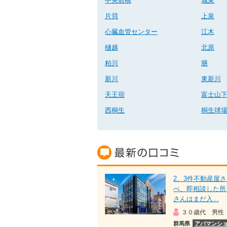
中央前橋
城東
片貝
上泉
心臓血管センター
江木
樋越
北原
粕川
膳
新川
東新川
天王宿
富士山
西桐生
桐生球
2、3件不動産屋
べ、即相談した所
さんはまだ入...
３０歳代 男性
群馬県
アパマンショ