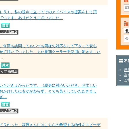
じ良く、私の視点に立ってでのアドバイスや提案をして頂
ています。ありがとうございました。
ップ 高崎店
、何回も訪問してもいつも同様の対応をして下さって安心
せて頂いていました。また夏期クーラー不使用に驚きました
.
不動
反
ップ 高崎店
当
ご
いただきよかったです。（親身に対応いただき、お忙しい
おかけしたにもかかわらず、とても良くしていただきまし
...
ップ 高崎店
て良かった。萩原さんにはこちらの希望する物件をスピーデ